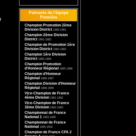
Palmarès de l'équipe
Première
l
Champion Promotion 2ème
Division District
1980-1981
Champion 2ème Division
District
1981-1982
Champion de Promotion 1ère
Division District
1982-1983
Champion 1ère Division
District
1983-1984
Champion Promotion
d'Honneur Régional
1985-1986
Champion d'Honneur
Régional
1986-1987
Champion Division d'Honneur
Régional
1988-1989
Vice-Champion de France
4ème Division
1991-1992
Vice-Champion de France
3ème Division
1992-1993
Championnat de France
National 1
1993-1995
Championnat de France
National
1995-2002
Champion de France CFA 2