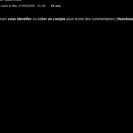
 zahir le Mer, 07/05/2008 - 21:39
15 ans
devez
vous identifier
ou
créer un compte
pour écrire des commentaires |
thumbnai