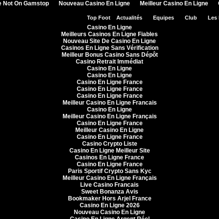
e Not On Gamstop
Nouveau Casino En Ligne
Meilleur Casino En Ligne
Top Foot
Actualités
Equipes
Club
Les 
Casino En Ligne
Meilleurs Casinos En Ligne Fiables
Nouveau Site De Casino En Ligne
Casinos En Ligne Sans Vérification
Meilleur Bonus Casino Sans Dépôt
Casino Retrait Immédiat
Casino En Ligne
Casino En Ligne
Casino En Ligne France
Casino En Ligne France
Casino En Ligne France
Meilleur Casino En Ligne Francais
Casino En Ligne
Meilleur Casino En Ligne Français
Casino En Ligne France
Meilleur Casino En Ligne
Casino En Ligne France
Casino Crypto Liste
Casino En Ligne Meilleur Site
Casinos En Ligne France
Casino En Ligne France
Paris Sportif Crypto Sans Kyc
Meilleur Casino En Ligne Français
Live Casino Francais
Sweet Bonanza Avis
Bookmaker Hors Arjel France
Casino En Ligne 2026
Nouveau Casino En Ligne