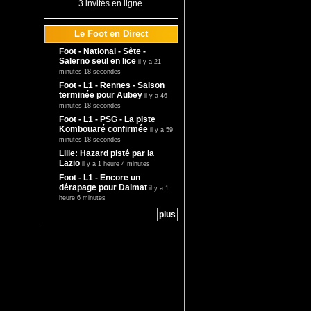
3 invités en ligne.
Le Foot en Direct
Foot - National - Sète -
Salerno seul en lice
il y a 21
minutes 18 secondes
Foot - L1 - Rennes - Saison
terminée pour Aubey
il y a 46
minutes 18 secondes
Foot - L1 - PSG - La piste
Kombouaré confirmée
il y a 59
minutes 18 secondes
Lille: Hazard pisté par la
Lazio
il y a 1 heure 4 minutes
Foot - L1 - Encore un
dérapage pour Dalmat
il y a 1
heure 6 minutes
plus