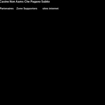
Casino Non Aams Che Pagano Subito
Partenaires
Zone Supporters
sites internet