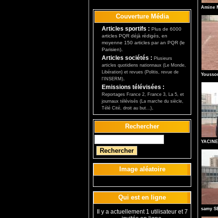
Amine 
Couverture Média
Articles sportifs :
Plus de 6000
articles PQR déjà rédigés, en
moyenne 150 articles par an PQR (le
.
Parisien)
Articles sociétés :
Plusieurs
articles quotidiens nationnaux (Le Monde,
Libération) et revues (Politis, revue de
Yousso
.
l'INSERM)
Emissions télévisées :
Reportages France 2, France 3, La 5, et
journaux télévisés (La marche du siècle,
.
Télé Cité, droit au but...)
Rechercher
YACINE
Image aléatoire
Qui est en ligne
samy 
Il y a actuellement 1 utilisateur et 7