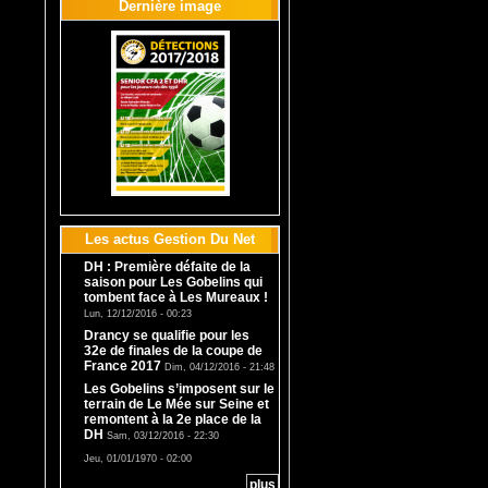
Dernière image
Les actus Gestion Du Net
DH : Première défaite de la
saison pour Les Gobelins qui
tombent face à Les Mureaux !
Lun, 12/12/2016 - 00:23
Drancy se qualifie pour les
32e de finales de la coupe de
France 2017
Dim, 04/12/2016 - 21:48
Les Gobelins s’imposent sur le
terrain de Le Mée sur Seine et
remontent à la 2e place de la
DH
Sam, 03/12/2016 - 22:30
Jeu, 01/01/1970 - 02:00
plus