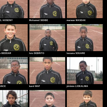
EL HOSEINY
Mohamed SIDIBE
marwan MASDAK
en BEDDAR
loic DEBRITO
lassana SOUARE
SANCE
karel MAF
jérémie LIOKALIMA