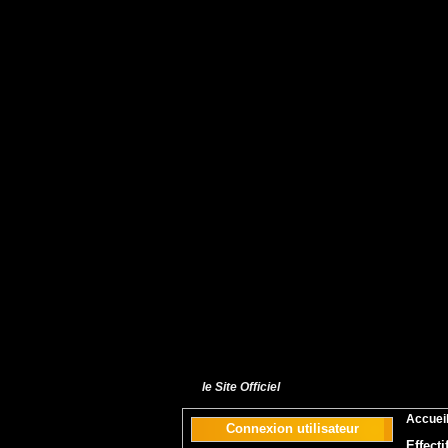
le Site Officiel
Accuei
Connexion utilisateur
Effecti