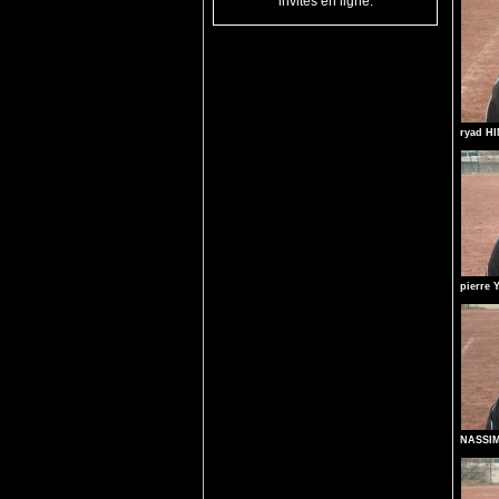
invités en ligne.
ryad H
pierre 
NASSIM