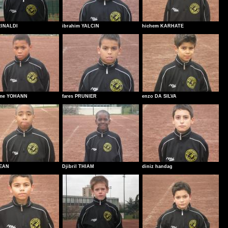
RINALDI
ibrahim YALCIN
hichem KARHATE
ume YOHANN
fares PRUNIER
enzo DA SILVA
JEAN
Djibril THIAM
diniz handag