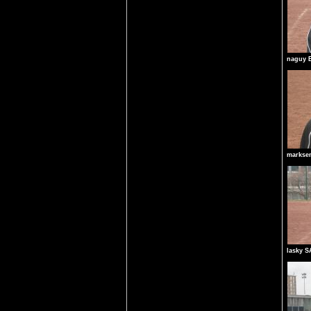
naguy 
marks
lasky 