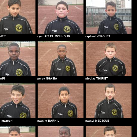
IMER
ryan AIT EL MOUHOUB
raphael VERGUET
YAPI
percy NGASIA
nicolas THIRIET
 mazouni
nassim BARHIL
nassyl MEDJOUB