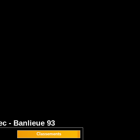
c - Banlieue 93
Classements