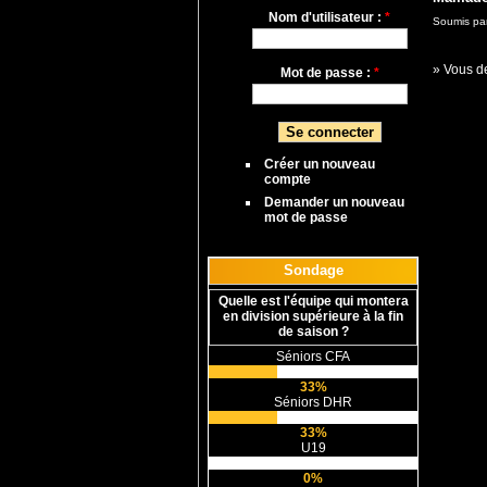
Nom d'utilisateur :
*
Soumis par
» Vous 
Mot de passe :
*
Créer un nouveau
compte
Demander un nouveau
mot de passe
Sondage
Quelle est l'équipe qui montera
en division supérieure à la fin
de saison ?
Séniors CFA
33%
Séniors DHR
33%
U19
0%