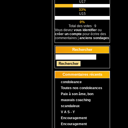
U17
33%
U15
0%
Total des votes : 9
Vous devez
vous identifier
ou
créer un compte
pour écrire des
commentaires |
anciens sondages
Rechercher
Commentaires récents
condoleance
Toutes nos condoleances
Paix à son âme, bon
mauvais coaching
scandaleux
V A S - Y
Encouragement
Encouragement