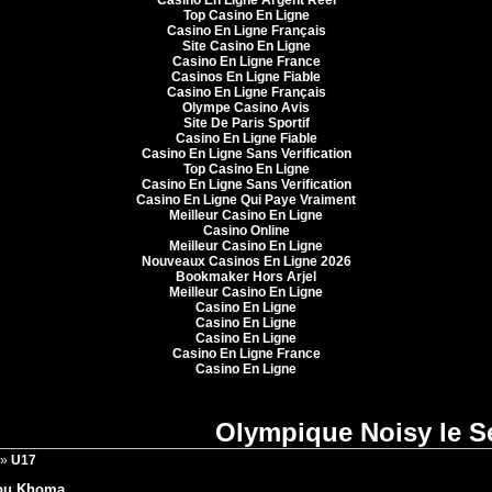
Casino En Ligne Argent Réel
Top Casino En Ligne
Casino En Ligne Français
Site Casino En Ligne
Casino En Ligne France
Casinos En Ligne Fiable
Casino En Ligne Français
Olympe Casino Avis
Site De Paris Sportif
Casino En Ligne Fiable
Casino En Ligne Sans Verification
Top Casino En Ligne
Casino En Ligne Sans Verification
Casino En Ligne Qui Paye Vraiment
Meilleur Casino En Ligne
Casino Online
Meilleur Casino En Ligne
Nouveaux Casinos En Ligne 2026
Bookmaker Hors Arjel
Meilleur Casino En Ligne
Casino En Ligne
Casino En Ligne
Casino En Ligne
Casino En Ligne France
Casino En Ligne
Olympique Noisy le Se
»
U17
ou Khoma