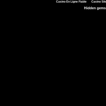
Casino En Ligne Fiable
Casino Sit
Hidden gems