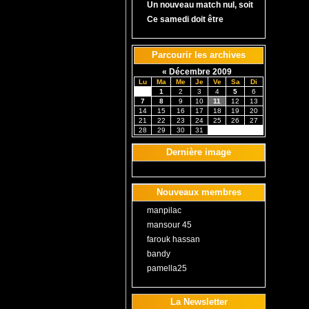
Un nouveau match nul, soit
Ce samedi doit être
Parcourir les archives
«
Décembre 2009
Lu
Ma
Me
Je
Ve
Sa
Di
1
2
3
4
5
6
7
8
9
10
11
12
13
14
15
16
17
18
19
20
21
22
23
24
25
26
27
28
29
30
31
Dernière image
Nouveaux membres
manpilac
mansour 45
farouk hassan
bandy
pamella25
La Newsletter