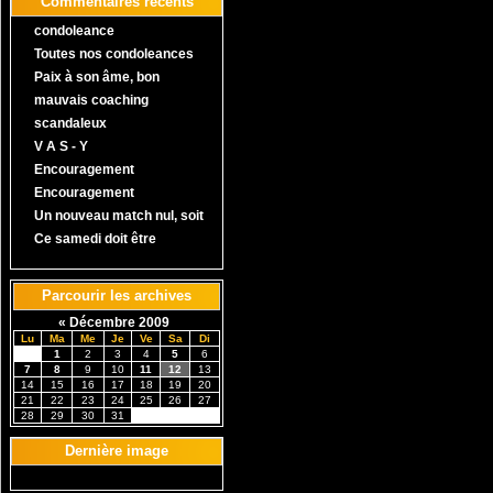
Commentaires récents
condoleance
Toutes nos condoleances
Paix à son âme, bon
mauvais coaching
scandaleux
V A S - Y
Encouragement
Encouragement
Un nouveau match nul, soit
Ce samedi doit être
Parcourir les archives
«
Décembre 2009
Lu
Ma
Me
Je
Ve
Sa
Di
1
2
3
4
5
6
7
8
9
10
11
12
13
14
15
16
17
18
19
20
21
22
23
24
25
26
27
28
29
30
31
Dernière image