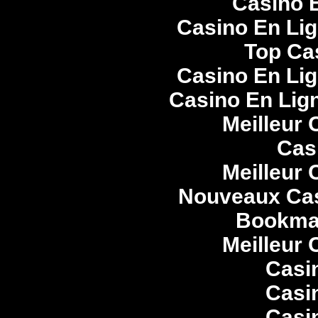
Casino E
Casino En Lig
Top Ca
Casino En Lig
Casino En Lig
Meilleur 
Cas
Meilleur 
Nouveaux Cas
Bookmak
Meilleur 
Casi
Casi
Casi