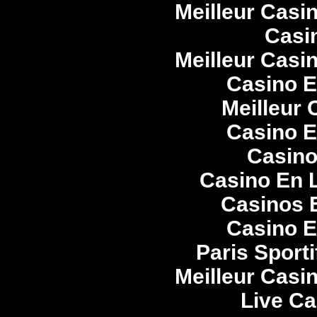
Meilleur Casi
Casi
Meilleur Casi
Casino E
Meilleur 
Casino E
Casino
Casino En L
Casinos 
Casino E
Paris Sport
Meilleur Casi
Live Ca