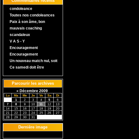
Commentaires récents
condoleance
Toutes nos condoleances
Paix à son âme, bon
mauvais coaching
scandaleux
V A S - Y
Encouragement
Encouragement
Un nouveau match nul, soit
Ce samedi doit être
Parcourir les archives
«
Décembre 2009
Lu
Ma
Me
Je
Ve
Sa
Di
1
2
3
4
5
6
7
8
9
10
11
12
13
14
15
16
17
18
19
20
21
22
23
24
25
26
27
28
29
30
31
Dernière image