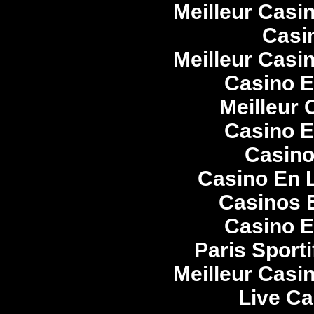
Meilleur Casi
Casi
Meilleur Casi
Casino E
Meilleur 
Casino E
Casino
Casino En L
Casinos 
Casino E
Paris Sport
Meilleur Casi
Live Ca