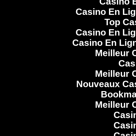
Casino E
Casino En Lig
Top Ca
Casino En Lig
Casino En Lig
Meilleur 
Cas
Meilleur 
Nouveaux Cas
Bookmak
Meilleur 
Casi
Casi
Casi