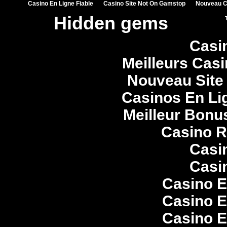
Casino En Ligne Fiable
Casino Site Not On Gamstop
Nouveau C
Hidden gems
Casi
Meilleurs Casi
Nouveau Site
Casinos En Lig
Meilleur Bonu
Casino R
Casi
Casi
Casino E
Casino E
Casino E