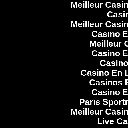
Meilleur Casi
Casi
Meilleur Casi
Casino E
Meilleur 
Casino E
Casino
Casino En L
Casinos 
Casino E
Paris Sport
Meilleur Casi
Live Ca