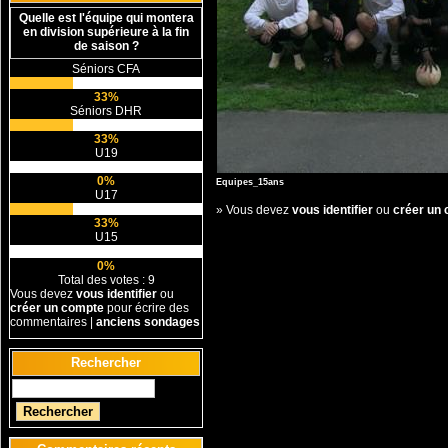
Quelle est l'équipe qui montera
en division supérieure à la fin
de saison ?
Séniors CFA
33%
Séniors DHR
33%
U19
0%
Equipes_15ans
U17
» Vous devez
vous identifier
ou
créer un
33%
U15
0%
Total des votes : 9
Vous devez
vous identifier
ou
créer un compte
pour écrire des
commentaires |
anciens sondages
Rechercher