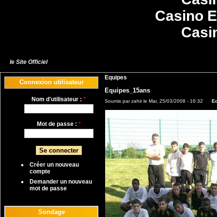
Casino E
Casi
le Site Officiel
Equipes
Connexion utilisateur
Equipes_15ans
Nom d'utilisateur :
*
Soumis par zahir le Mar, 25/03/2008 - 16:32
E
Mot de passe :
*
Créer un nouveau
compte
Demander un nouveau
mot de passe
Sondage