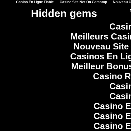
Casino En Ligne Fiable
Casino Site Not On Gamstop
Nouveau C
Hidden gems
Casi
Meilleurs Casi
Nouveau Site
Casinos En Lig
Meilleur Bonu
Casino R
Casi
Casi
Casino E
Casino E
Casino E