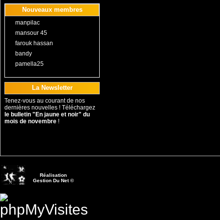
Nouveaux membres
manpilac
mansour 45
farouk hassan
bandy
pamella25
La Newsletter
Tenez-vous au courant de nos
dernières nouvelles ! Téléchargez
le bulletin "En jaune et noir" du
mois de novembre
!
Réalisation
Gestion Du Net ©