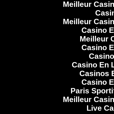
Meilleur Casi
Casi
Meilleur Casi
Casino E
Meilleur 
Casino E
Casino
Casino En L
Casinos 
Casino E
Paris Sport
Meilleur Casi
Live Ca