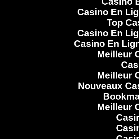
Casino E
Casino En Lig
Top Ca
Casino En Lig
Casino En Lig
Meilleur 
Cas
Meilleur 
Nouveaux Cas
Bookmak
Meilleur 
Casi
Casi
Casi